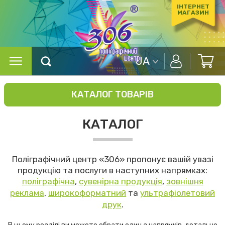
ІНТЕРНЕТ
МАГАЗИН
UA
КАТАЛОГ ТОВАРІВ
КАТАЛОГ
Поліграфічний центр «306» пропонує вашій увазі
продукцію та послуги в наступних напрямках:
поліграфічна
,
сувенірна продукція
,
зовнішня
реклама
,
широкоформатний
та
ультрафіолетовий
друк
.