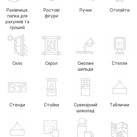
Рахівниця,
Ростові
Ручки
Сітілайти
папка для
фігури
рахунків та
грошей
Скло
Скрол
Смоляні
Стелли
шильди
Стенди
Стойки
Сувенірний
Таблички
шоколад