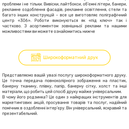
проблеми і не тільки. Вивіски, лайтбокси, об’ємні літери, банери,
рекламне оздоблення фасадів, рекламне освітлення, стели та
багато інших конструкцій – все це виготовляє поліграфічний
центр «306». Роботи виконуються як «під ключ» так і
частково. З асортиментом зовнішньої реклами та нашими
можливостями ви можете ознайомитись нижче
Широкоформатний друк
Представляємо вашій увазі послугу широкоформатного друку.
Це точна передача повноколірного зображення на пластик,
банерну тканину, плівку, папір, банерну сітку, холст та інші
матеріали, що робить цей спосіб друку майже універсальним.
В чому його родзинка? Це один з найкращих інструментів для
маркетингових акцій, просування товарів та послуг, надійний
помічник в оздобленні інтер’єру. Він універсальний, яскравий та
презентабельний.