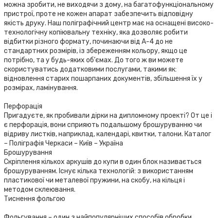
можна зробити, не виходячи з дому, на багатофункціональному
пристрої, проте не кожен апарат забезпечить відповідну
якість друку. Наш поліграфічний центр має на оснащені високо-
технологічну копіювальну техніку, яка дозволяє робити
відбитки різного формату, починаючи від А-4 до не
стандартних розмірів, із збереженням кольору, якщо це
потрібно, та у будь-яких об’ємах. До того ж ви можете
скористуватись додатковими послугами, такими як:
відновлення старих пошарпаних документів, збільшення їх у
розмірах, ламінування.
Перфорація
Пригадуєте, як пробивали дірки на дипломному проекті? От це і
є перфорація, вони сприяють подальшому брошуруванню чи
відриву листків, наприклад, календарі, квитки, талони. Каталог
– Поліграфія Черкаси – Київ – Україна
Брошурування
Скріплення кількох аркушів до купи в один блок називається
брошуруванням. Існує кілька технологій: з використанням
пластикової чи металевої пружини, на скобу, на кільця і
методом склеювання.
Тиснення фольгою
Фольгування – один з найпопулярніших способів обробки