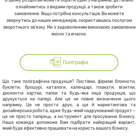
В цьому розділі ви можете обрати один з напрямків, детально
ознайомитись з видами продукції, а також зробити
замовлення. Якщо потрібна консультація, Ви можете
звернутись до наших менеджерів, скориставшись послугою
зворотнього зв’язку. Ми з задоволенням виконаємо замовлення
якісно та вчасно.
Поліграфія
Що таке поліграфічна продукція? Листівки, фірмові блокноти,
буклети, брошурі, каталоги, календарі, плакати, візитки,
дисконтні картки, папки та будь-яка інша продукція, що
друкується на папері. Але це не повне визначення цього
напрямку. Це не просто друк, а ще й маркетингова та
дизайнерська робота, адже будь-який надрукований продукт –
це не просто папірець, а інструмент для просування бізнесу.
Наша команда допоможе Вам підібрати найкращий варіант,
який буде ефективно працювати на користь вашого бізнесу.