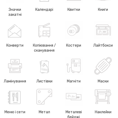
Значки
Календарі
Квитки
Книги
закатні
Конверти
Копіювання /
Костери
Лайтбокси
сканування
Ламінування
Листівки
Магніти
Маски
Меню і сети
Метал
Металеві
Наклейки
бейджі