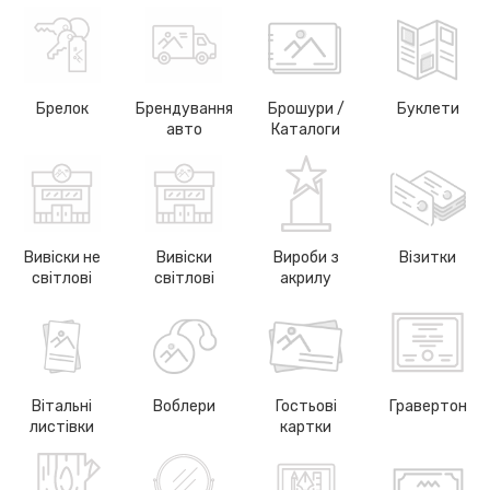
Брелок
Брендування
Брошури /
Буклети
авто
Каталоги
Вивіски не
Вивіски
Вироби з
Візитки
світлові
світлові
акрилу
Вітальні
Воблери
Гостьові
Гравертон
листівки
картки