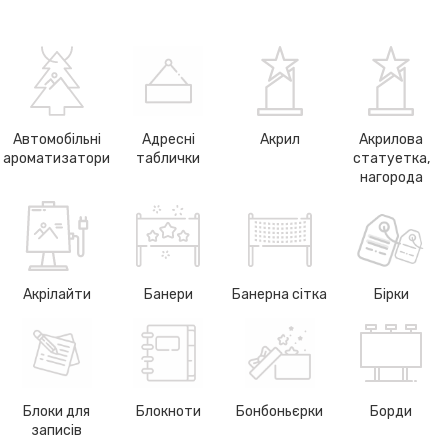
Автомобільні
Адресні
Акрил
Акрилова
ароматизатори
таблички
статуетка,
нагорода
Акрілайти
Банери
Банерна сітка
Бірки
Блоки для
Блокноти
Бонбоньєрки
Борди
записів