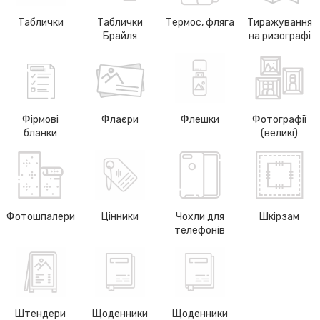
Таблички
Таблички
Термос, фляга
Тиражування
Брайля
на ризографі
Фірмові
Флаєри
Флешки
Фотографії
бланки
(великі)
Фотошпалери
Цінники
Чохли для
Шкірзам
телефонів
Штендери
Щоденники
Щоденники