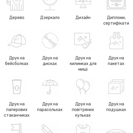
Дерево
Дзеркало
Дизайн
Дипломи,
сертифікати
Друк на
Друк на
Друк на
Друк на
бейсболках
дисках
килимках для
пакетах
миші
Друк на
Друк на
Друк на
Друк на
паперових
парасольках
повітряних
подушках
стаканчиках
кульках