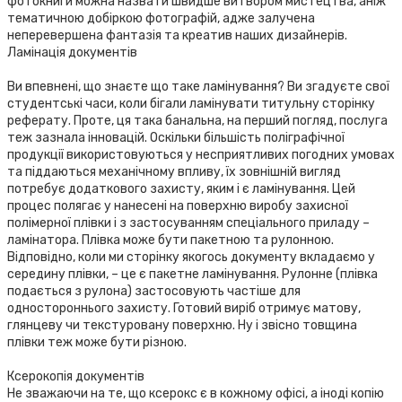
фотокниги можна назвати швидше витвором мистецтва, аніж
тематичною добіркою фотографій, адже залучена
неперевершена фантазія та креатив наших дизайнерів.
Ламінація документів
Ви впевнені, що знаєте що таке ламінування? Ви згадуєте свої
студентські часи, коли бігали ламінувати титульну сторінку
реферату. Проте, ця така банальна, на перший погляд, послуга
теж зазнала інновацій. Оскільки більшість поліграфічної
продукції використовуються у несприятливих погодних умовах
та піддаються механічному впливу, їх зовнішній вигляд
потребує додаткового захисту, яким і є ламінування. Цей
процес полягає у нанесені на поверхню виробу захисної
полімерної плівки і з застосуванням спеціального приладу –
ламінатора. Плівка може бути пакетною та рулонною.
Відповідно, коли ми сторінку якогось документу вкладаємо у
середину плівки, – це є пакетне ламінування. Рулонне (плівка
подається з рулона) застосовують частіше для
одностороннього захисту. Готовий виріб отримує матову,
глянцеву чи текстуровану поверхню. Ну і звісно товщина
плівки теж може бути різною.
Ксерокопія документів
Не зважаючи на те, що ксерокс є в кожному офісі, а іноді копію