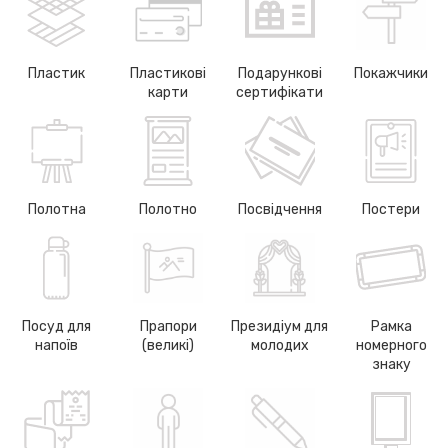
Пластик
Пластикові
Подарункові
Покажчики
карти
сертифікати
Полотна
Полотно
Посвідчення
Постери
Посуд для
Прапори
Президіум для
Рамка
напоїв
(великі)
молодих
номерного
знаку