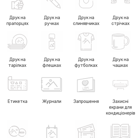
Друк на
Друк на
Друк на
Друк на
прапорцях
ручках
слинявчиках
стрічках
Друк на
Друк на
Друк на
Друк на
тарілках
флешках
футболках
чашках
Етикетка
Журнали
Запрошення
Захисні
екрани для
кондиціонерів