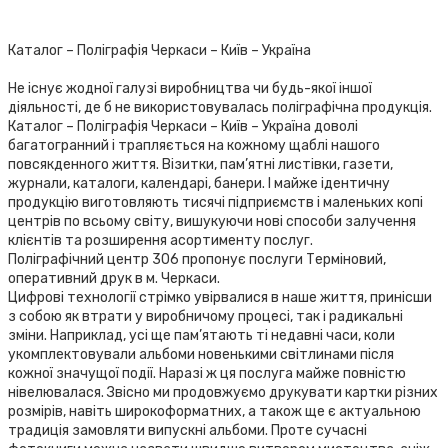
Каталог – Поліграфія Черкаси – Київ – Україна
Не існує жодної галузі виробництва чи будь-якої іншої
діяльності, де б не використовувалась поліграфічна продукція.
Каталог – Поліграфія Черкаси – Київ – Україна доволі
багатогранний і трапляється на кожному щаблі нашого
повсякденного життя. Візитки, пам’ятні листівки, газети,
журнали, каталоги, календарі, банери. І майже ідентичну
продукцію виготовляють тисячі підприємств і маленьких копі
центрів по всьому світу, вишукуючи нові способи залучення
клієнтів та розширення асортименту послуг.
Поліграфічний центр 306 пропонує послуги Терміновий,
оперативний друк в м. Черкаси.
Цифрові технології стрімко увірвалися в наше життя, принісши
з собою як втрати у виробничому процесі, так і радикальні
зміни. Наприклад, усі ще пам’ятають ті недавні часи, коли
укомплектовували альбоми новенькими світлинами після
кожної значущої події. Наразі ж ця послуга майже повністю
нівелювалася. Звісно ми продовжуємо друкувати картки різних
розмірів, навіть широкоформатних, а також ще є актуальною
традиція замовляти випускні альбоми. Проте сучасні